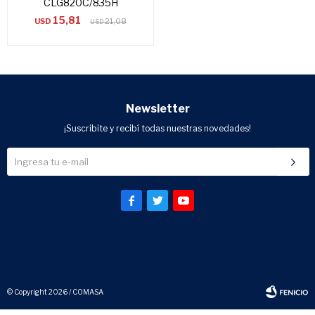
CLG820C/835H
15,81
USD
21,08
USD
Newsletter
¡Suscribite y recibí todas nuestras novedades!



© Copyright 2026 / COMASA