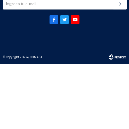



© Copyright 2026 / COMASA
Fenicio