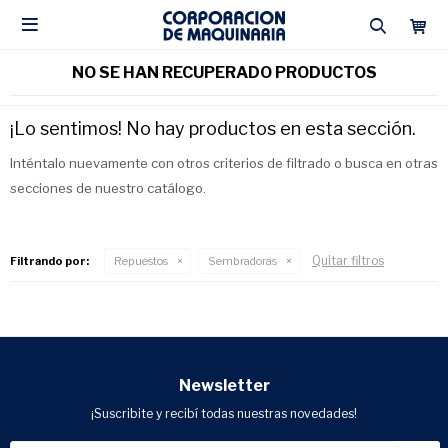

NO SE HAN RECUPERADO PRODUCTOS
¡Lo sentimos! No hay productos en esta sección.
Inténtalo nuevamente con otros criterios de filtrado o busca en otras
secciones de nuestro catálogo.
Quitar filtros
Filtrando por:
Repuestos
Sembradoras
Newsletter
¡Suscribite y recibí todas nuestras novedades!