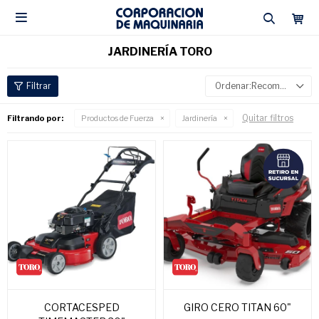

JARDINERÍA TORO
Recomendados
Quitar filtros
Filtrando por:
Productos de Fuerza
Jardinería
CORTACESPED
GIRO CERO TITAN 60"