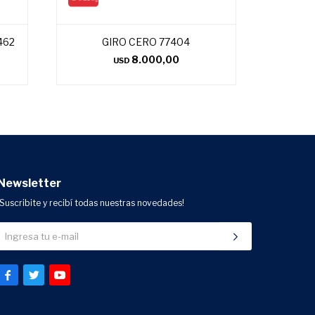
462
GIRO CERO 77404
8.000,00
USD
Newsletter
¡Suscribite y recibí todas nuestras novedades!


