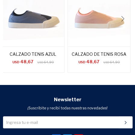
CALZADO TENIS AZUL
CALZADO DE TENIS ROSA
48,67
48,67
USD
64,90
USD
64,90
USD
USD
Newsletter
¡Suscribite y recibí todas nuestras novedades!