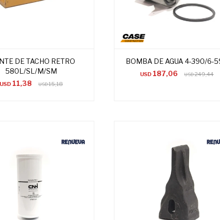
ENTE DE TACHO RETRO
BOMBA DE AGUA 4-390/6-5
580L/SL/M/SM
187,06
USD
249,44
USD
11,38
USD
15,18
USD