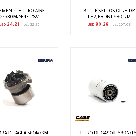
EMENTO FILTRO AIRE
KIT DE SELLOS CIL/HIDR
2º580M/N/430/SV
LEV/FRONT 580L/M
24,21
80,28
USD
32,29
USD
107,06
USD
USD
BA DE AGUA 580M/SM
FILTRO DE GASOIL 580N/T