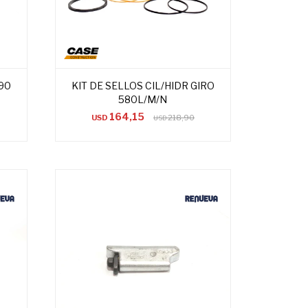
90
KIT DE SELLOS CIL/HIDR GIRO
580L/M/N
164,15
USD
218,90
USD