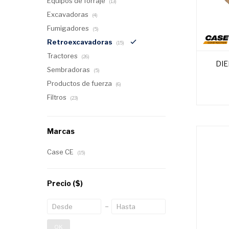
Equipos de forraje
(13)
Excavadoras
(4)
Fumigadores
(5)
Retroexcavadoras
(15)
Tractores
(26)
DI
Sembradoras
(5)
Productos de fuerza
(6)
Filtros
(23)
Marcas
Case CE
(15)
Precio
($)
OK