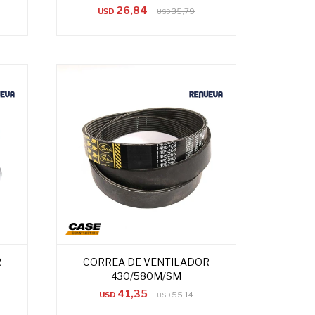
26,84
USD
35,79
USD
R
CORREA DE VENTILADOR
430/580M/SM
41,35
USD
55,14
USD