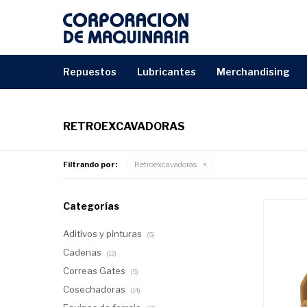
repuestos
lubricantes
merchandising
RETROEXCAVADORAS
Filtrando por:
Retroexcavadoras
Categorías
Aditivos y pinturas
(5)
Cadenas
(12)
Correas Gates
(5)
Cosechadoras
(14)