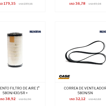
179,35
36,78
SD
239,16
USD
49,04
USD
USD
ENTO FILTRO DE AIRE 1°
CORREA DE VENTILADO
580N/430/SR >
580N/SN
38,92
32,12
USD
51,90
USD
42,83
USD
USD