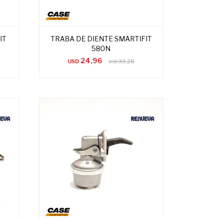
IT
TRABA DE DIENTE SMARTIFIT
580N
24,96
USD
33,28
USD