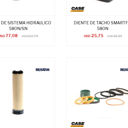
 DE SISTEMA HIDRAULICO
DIENTE DE TACHO SMARTF
580N/SN
580N
77,08
25,75
USD
102,79
USD
34,34
USD
USD