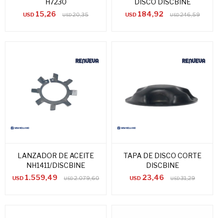
H7230
DISCO DISCBINE
15,26
184,92
USD
20,35
USD
246,59
USD
USD
LANZADOR DE ACEITE
TAPA DE DISCO CORTE
NH1411/DISCBINE
DISCBINE
1.559,49
23,46
USD
2.079,60
USD
31,29
USD
USD