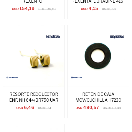
(EXENTO)
(EXENTA) DURABINE 416
154,19
4,15
USD
205,61
USD
5,53
USD
USD
RESORTE RECOLECTOR
RETEN DE CAJA
ENF. NH 644/BR750 UAR
MOV/CUCHILLA H7230
6,46
480,57
USD
8,61
USD
640,84
USD
USD