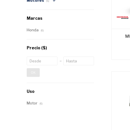
Motores
(6)
Marcas
Honda
(6)
M
Precio
($)
OK
Uso
Motor
(6)