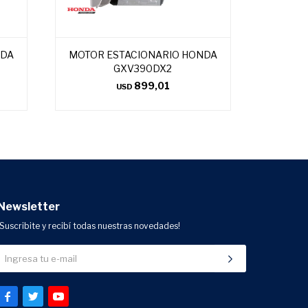
NDA
MOTOR ESTACIONARIO HONDA
GXV390DX2
899,01
USD
Newsletter
¡Suscribite y recibí todas nuestras novedades!


