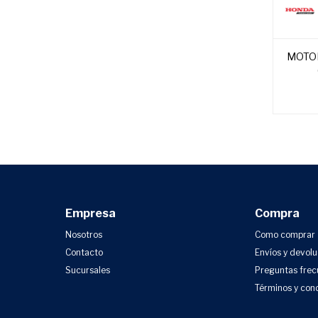
MOTO
Empresa
Compra
Nosotros
Como comprar
Contacto
Envíos y devol
Sucursales
Preguntas frec
Términos y con