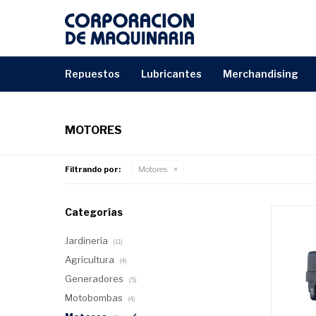
repuestos
lubricantes
merchandising
MOTORES
Filtrando por:
Motores
Categorías
Jardinería
(11)
Agricultura
(4)
Generadores
(5)
Motobombas
(4)