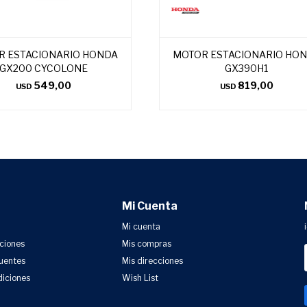
R ESTACIONARIO HONDA
MOTOR ESTACIONARIO HO
GX200 CYCOLONE
GX390H1
549,00
819,00
USD
USD
Mi Cuenta
Mi cuenta
uciones
Mis compras
uentes
Mis direcciones
diciones
Wish List