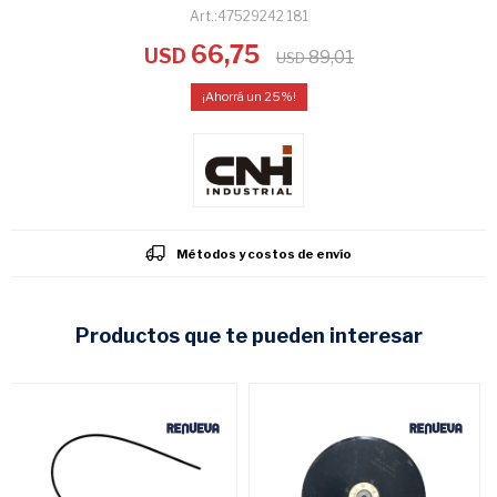
47529242 181
66,75
USD
89,01
USD
25
Métodos y costos de envío
productos que te pueden interesar