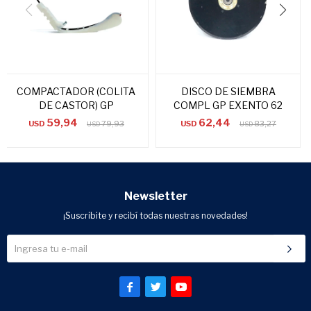
COMPACTADOR (COLITA
DISCO DE SIEMBRA
DE CASTOR) GP
COMPL GP EXENTO 62
59,94
62,44
USD
79,93
USD
83,27
USD
USD
Newsletter
¡Suscribite y recibí todas nuestras novedades!


