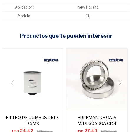
Aplicación
New Holland
Modelo
CR
productos que te pueden interesar
FILTRO DE COMBUSTIBLE
RULEMAN DE CAJA
TC/MX
M/DESCARGA CR 4
24,42
27,40
USD
32,57
USD
36,54
USD
USD