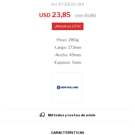
87318316 184
23,85
USD
31,80
USD
25
•Peso: 280g
•Largo: 173mm
•Ancho: 49mm
•Espesor: 5mm
Métodos y costos de envío
CARACTERÍSTICAS