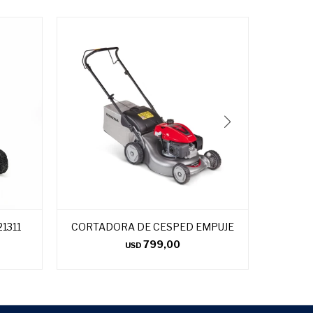
1311
CORTADORA DE CESPED EMPUJE
CORT
799,00
USD