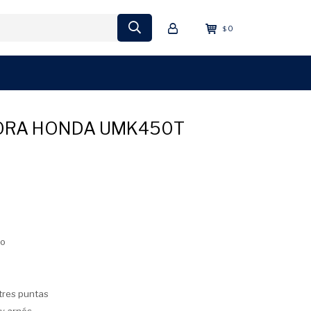
0
$
RA HONDA UMK450T
ro
 tres puntas