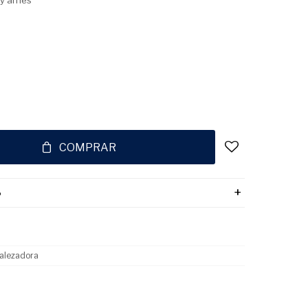
 y arnés
COMPRAR
o
alezadora