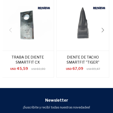
TRABA DE DIENTE
DIENTE DE TACHO
SMARTFIT CX
SMARTFIT "TIGER"
45,59
67,09
USD
60,80
USD
89,47
USD
USD
Newsletter
¡Suscribite y recibí todas nuestras novedades!