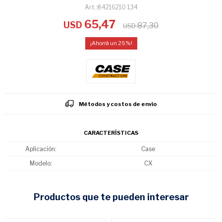
84216210 134
65,47
USD
87,30
USD
25
Métodos y costos de envío
CARACTERÍSTICAS
Aplicación
Case
Modelo
CX
productos que te pueden interesar