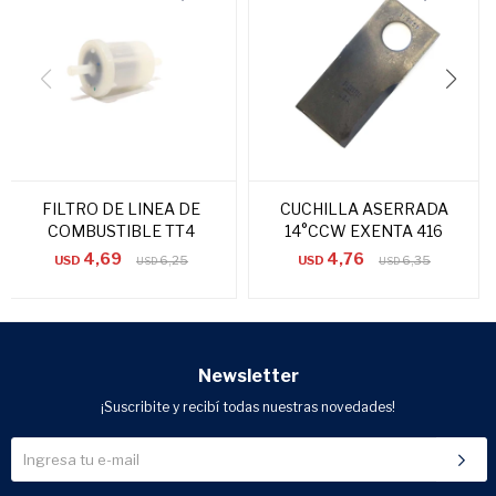
FILTRO DE LINEA DE
CUCHILLA ASERRADA
COMBUSTIBLE TT4
14°CCW EXENTA 416
4,69
4,76
USD
6,25
USD
6,35
USD
USD
Newsletter
¡Suscribite y recibí todas nuestras novedades!