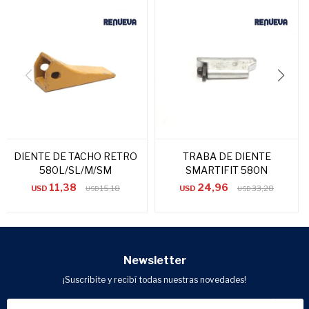
DIENTE DE TACHO RETRO
TRABA DE DIENTE
580L/SL/M/SM
SMARTIFIT 580N
11,38
24,96
USD
15,18
USD
33,28
USD
USD
Newsletter
¡Suscribite y recibí todas nuestras novedades!