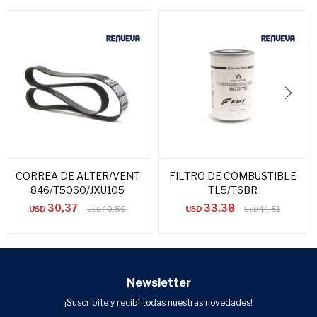
CORREA DE ALTER/VENT
FILTRO DE COMBUSTIBLE
846/T5060/JXU105
TL5/T6BR
30,37
33,38
USD
40,50
USD
44,51
USD
USD
Newsletter
¡Suscribite y recibí todas nuestras novedades!