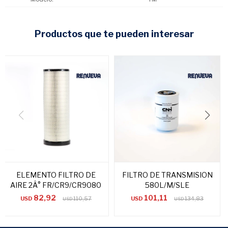
productos que te pueden interesar
ELEMENTO FILTRO DE
FILTRO DE TRANSMISION
AIRE 2Â° FR/CR9/CR9080
580L/M/SLE
82,92
101,11
USD
110,57
USD
134,83
USD
USD