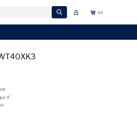
0
$
WT40XK3
 HP
ga: 4”
min