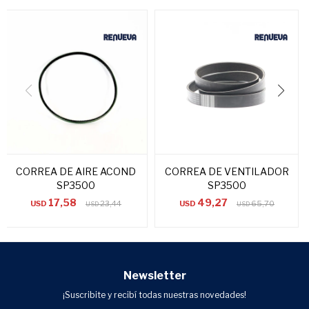
CORREA DE AIRE ACOND
CORREA DE VENTILADOR
SP3500
SP3500
17,58
49,27
USD
23,44
USD
65,70
USD
USD
Newsletter
¡Suscribite y recibí todas nuestras novedades!