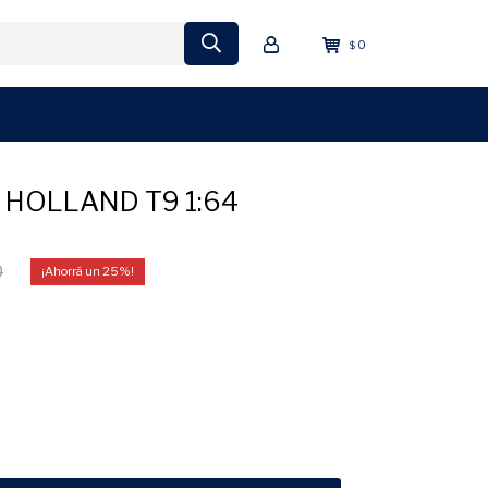
0
$
HOLLAND T9 1:64
0
25