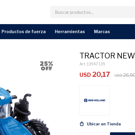
productos de fuerza
herramientas
marcas
TRACTOR NEW 
13947 139
20,17
USD
26,9
USD
Ubicar en Tienda