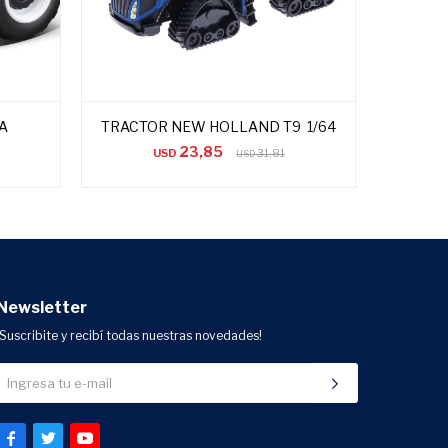
A
TRACTOR NEW HOLLAND T9 1/64
TRACTO
23,85
USD
31,81
USD
Newsletter
¡Suscribite y recibí todas nuestras novedades!


