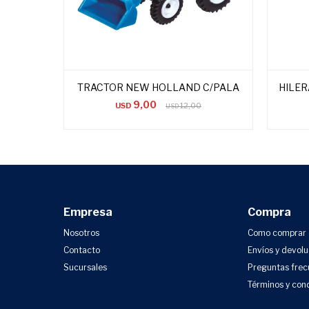
TRACTOR NEW HOLLAND C/PALA
HILE
9,00
USD
12,00
USD
Empresa
Compra
Nosotros
Como comprar
Contacto
Envíos y devol
Sucursales
Preguntas frec
Términos y con