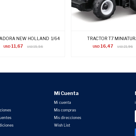
RADORA NEW HOLLAND 1/64
TRACTOR T7 MINIATUR
11,67
16,47
USD
15,56
USD
21,96
USD
USD
Mi Cuenta
Mi cuenta
uciones
Mis compras
uentes
Mis direcciones
diciones
Wish List