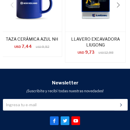
TAZA CERÁMICA AZUL NH
LLAVERO EXCAVADORA
LIUGONG
7,44
USD
9,92
USD
9,73
USD
12,98
USD
Newsletter
¡Suscribite y recibí todas nuestras novedades!


