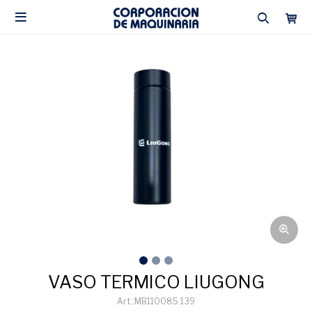

VASO TERMICO LIUGONG
MB110085 139