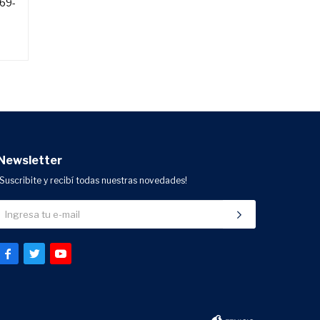
869-
Newsletter
¡Suscribite y recibí todas nuestras novedades!


