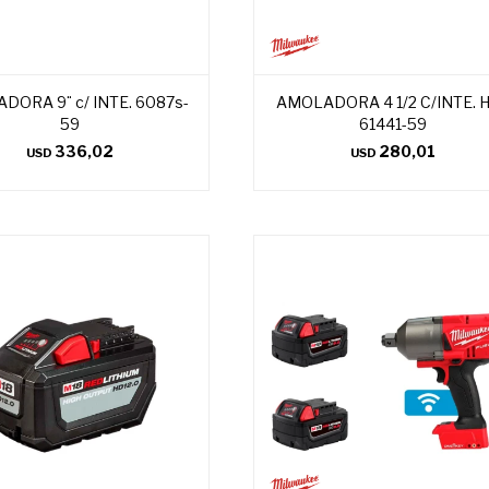
DORA 9¨ c/ INTE. 6087s-
AMOLADORA 4 1/2 C/INTE. 
59
61441-59
336,02
280,01
USD
USD