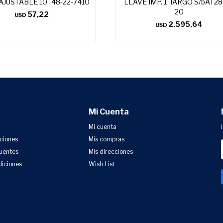
AJUSTABLE 10¨ 48-22-7410
LLAVE IMP. 1¨ lARGO S/bAT2
20
57,22
USD
2.595,64
USD
Mi Cuenta
Mi cuenta
uciones
Mis compras
uentes
Mis direcciones
diciones
Wish List