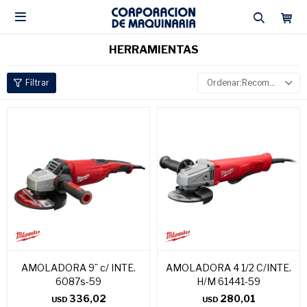

HERRAMIENTAS
Recomendados
AMOLADORA 9¨ c/ INTE.
AMOLADORA 4 1/2 C/INTE.
6087s-59
H/M 61441-59
336,02
280,01
USD
USD