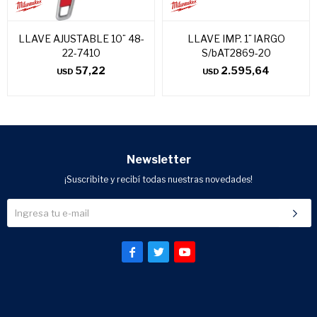
LLAVE AJUSTABLE 10¨ 48-
LLAVE IMP. 1¨ lARGO
22-7410
S/bAT2869-20
57,22
2.595,64
USD
USD
Newsletter
¡Suscribite y recibí todas nuestras novedades!


