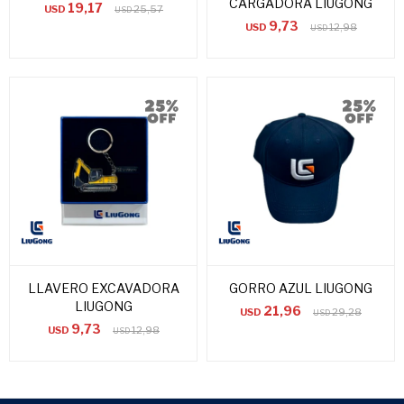
CARGADORA LIUGONG
19,17
USD
25,57
USD
9,73
USD
12,98
USD
LLAVERO EXCAVADORA
GORRO AZUL LIUGONG
LIUGONG
21,96
USD
29,28
USD
9,73
USD
12,98
USD