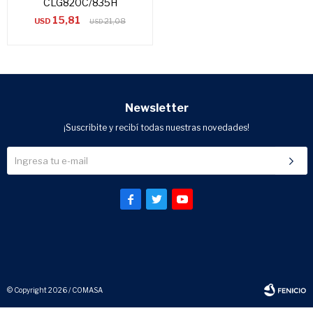
CLG820C/835H
15,81
USD
21,08
USD
Newsletter
¡Suscribite y recibí todas nuestras novedades!



© Copyright 2026 / COMASA