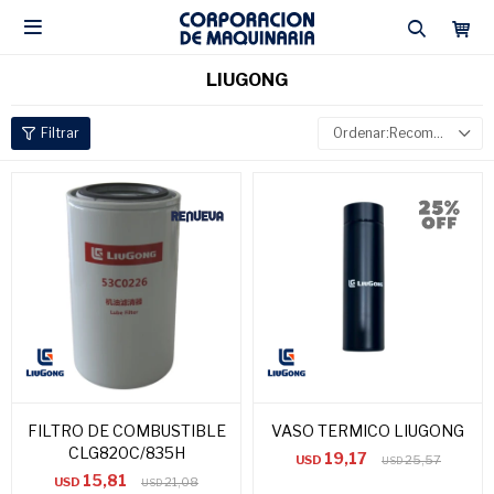

LIUGONG
Recomendados
FILTRO DE COMBUSTIBLE
VASO TERMICO LIUGONG
CLG820C/835H
19,17
USD
25,57
USD
15,81
USD
21,08
USD