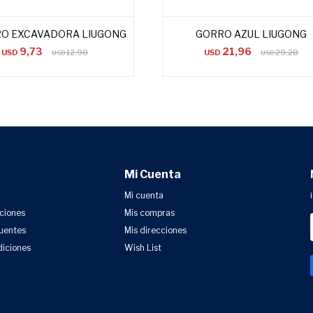
RO EXCAVADORA LIUGONG
GORRO AZUL LIUGONG
9,73
21,96
USD
12,98
USD
29,28
USD
USD
Mi Cuenta
Mi cuenta
uciones
Mis compras
uentes
Mis direcciones
diciones
Wish List