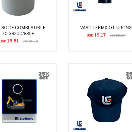
TRO DE COMBUSTIBLE
VASO TERMICO LIUGONG
CLG820C/835H
19,17
USD
25,57
USD
15,81
USD
21,08
USD