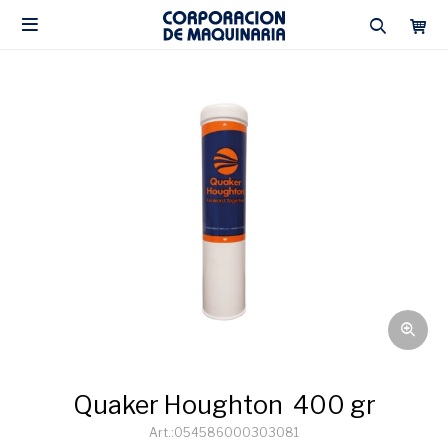

Quaker Houghton 400 gr
054586000303081