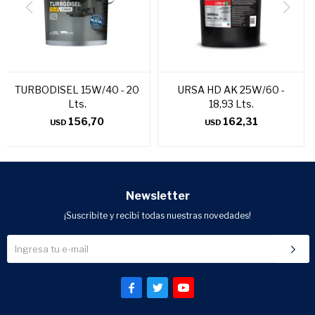
TURBODISEL 15W/40 - 20
URSA HD AK 25W/60 -
Lts.
18,93 Lts.
156,70
162,31
USD
USD
Newsletter
¡Suscribite y recibí todas nuestras novedades!


