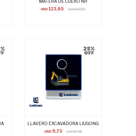
MATERA DE CUERO NH
113,65
USD
151,55
USD
RA
LLAVERO EXCAVADORA LIUGONG
9,73
USD
12,98
USD