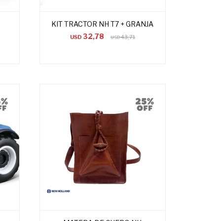
KIT TRACTOR NH T7 + GRANJA
32,78
USD
43,71
USD