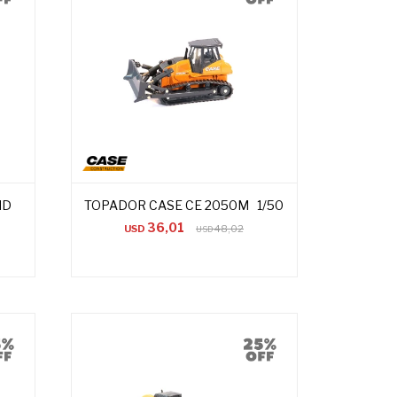
ND
TOPADOR CASE CE 2050M 1/50
36,01
USD
48,02
USD