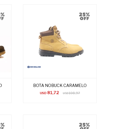
D
BOTA NOBUCK CARAMELO
81,72
USD
108,97
USD