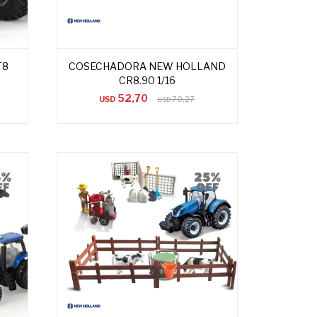
T8
COSECHADORA NEW HOLLAND
CR8.90 1/16
52,70
USD
70,27
USD