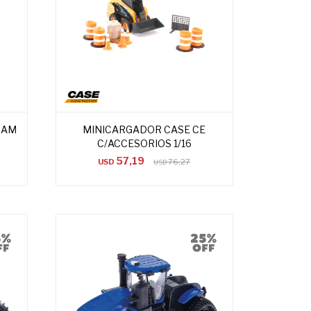
/RAM
MINICARGADOR CASE CE
C/ACCESORIOS 1/16
57,19
USD
76,27
USD