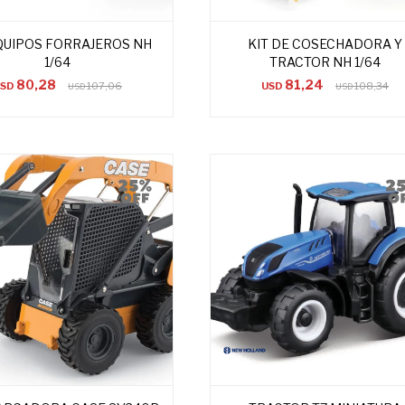
EQUIPOS FORRAJEROS NH
KIT DE COSECHADORA Y
1/64
TRACTOR NH 1/64
80,28
81,24
USD
107,06
USD
108,34
USD
USD