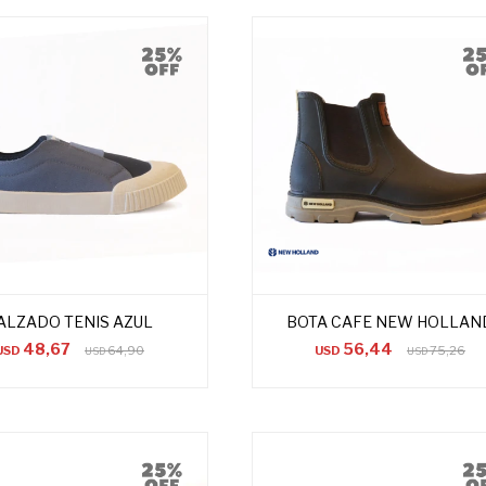
ALZADO TENIS AZUL
BOTA CAFE NEW HOLLAN
48,67
56,44
USD
64,90
USD
75,26
USD
USD