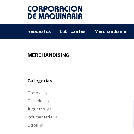
repuestos
lubricantes
merchandising
MERCHANDISING
Categorías
Gorros
(10)
Calzado
(13)
Juguetes
(22)
Indumentaria
(8)
Otros
(9)