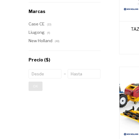
Marcas
Case CE
(10)
TAZ
Liugong
(4)
New Holland
(48)
Precio
($)
OK