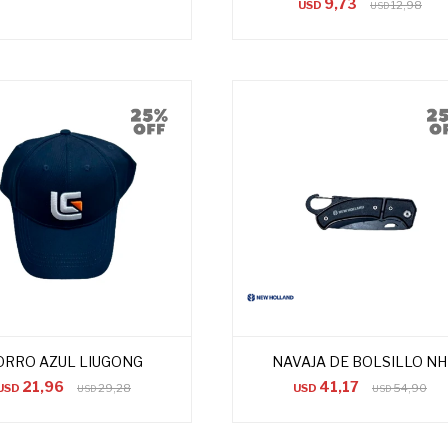
9,73
USD
12,98
USD
ORRO AZUL LIUGONG
NAVAJA DE BOLSILLO NH
21,96
41,17
USD
29,28
USD
54,90
USD
USD