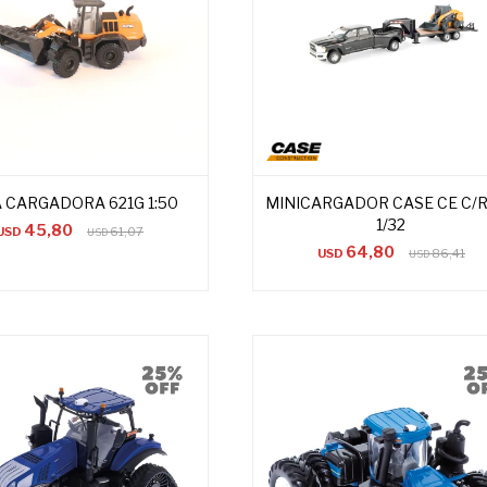
 CARGADORA 621G 1:50
MINICARGADOR CASE CE C
1/32
45,80
USD
61,07
USD
64,80
USD
86,41
USD