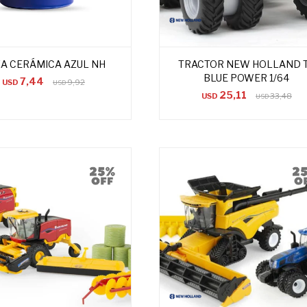
A CERÁMICA AZUL NH
TRACTOR NEW HOLLAND 
BLUE POWER 1/64
7,44
USD
9,92
USD
25,11
USD
33,48
USD