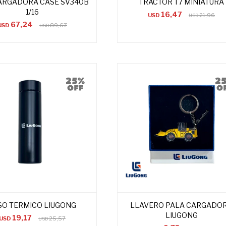
ARGADORA CASE SV340B
TRACTOR T7 MINIATURA
1/16
16,47
USD
21,96
USD
67,24
USD
89,67
USD
SO TERMICO LIUGONG
LLAVERO PALA CARGADO
LIUGONG
19,17
USD
25,57
USD