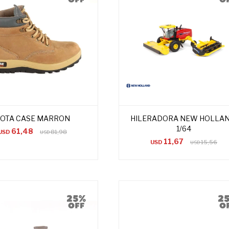
OTA CASE MARRON
HILERADORA NEW HOLLA
1/64
61,48
USD
81,98
USD
11,67
USD
15,56
USD