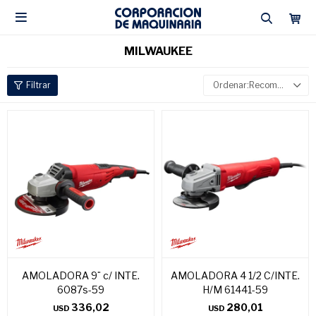

MILWAUKEE
Recomendados
AMOLADORA 9¨ c/ INTE.
AMOLADORA 4 1/2 C/INTE.
6087s-59
H/M 61441-59
336,02
280,01
USD
USD