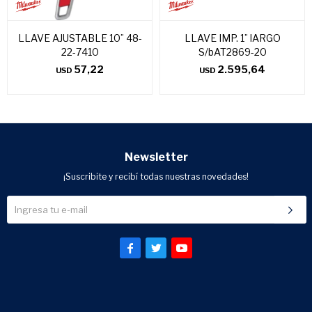
LLAVE AJUSTABLE 10¨ 48-
LLAVE IMP. 1¨ lARGO
22-7410
S/bAT2869-20
57,22
2.595,64
USD
USD
Newsletter
¡Suscribite y recibí todas nuestras novedades!


