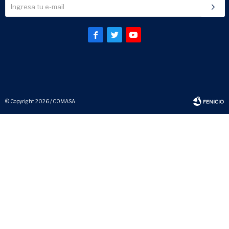



© Copyright 2026 / COMASA
Fenicio