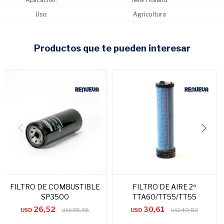
Uso
Agricultura
productos que te pueden interesar
FILTRO DE COMBUSTIBLE
FILTRO DE AIRE 2º
SP3500
TTA60/TT55/TT55
26,52
30,61
USD
35,36
USD
40,82
USD
USD