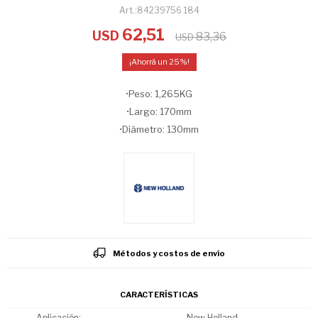
84239756 184
62,51
USD
83,36
USD
25
•Peso: 1,265KG
•Largo: 170mm
•Diámetro: 130mm
Métodos y costos de envío
CARACTERÍSTICAS
Aplicación
New Holland