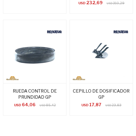
232,69
USD
310,29
USD
RUEDA CONTROL DE
CEPILLO DE DOSIFICADOR
PRUNDIDAD GP
GP
64,06
17,87
USD
85,42
USD
23,83
USD
USD