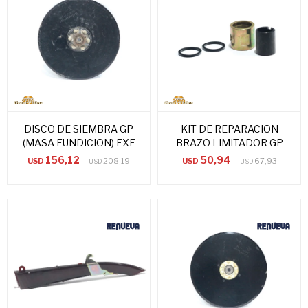
DISCO DE SIEMBRA GP
KIT DE REPARACION
(MASA FUNDICION) EXE
BRAZO LIMITADOR GP
156,12
50,94
USD
208,19
USD
67,93
USD
USD