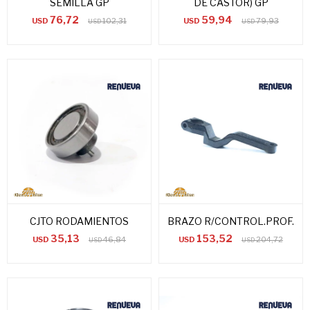
SEMILLA GP
DE CASTOR) GP
76,72
59,94
USD
102,31
USD
79,93
USD
USD
CJTO RODAMIENTOS
BRAZO R/CONTROL.PROF.
35,13
153,52
USD
46,84
USD
204,72
USD
USD