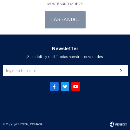
TUBO CAIDA DE SEMILLAS
CUCHILLA(RAVIOLERA) GP
GP
15"X4(EXENTO) 31
30,56
26,06
USD
40,75
USD
34,75
USD
USD