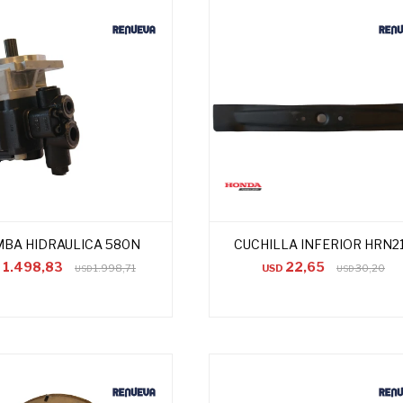
BA HIDRAULICA 580N
CUCHILLA INFERIOR HRN2
1.498,83
22,65
D
1.998,71
USD
30,20
USD
USD