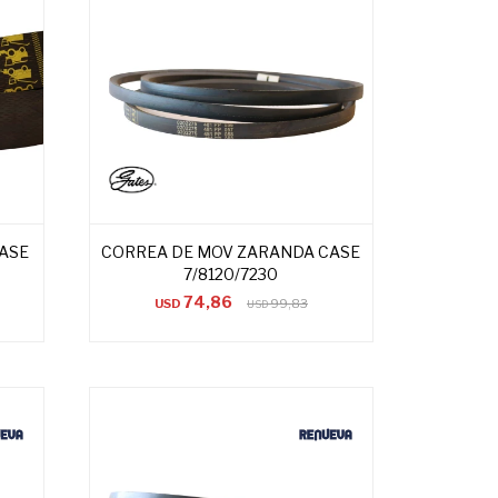
ASE
CORREA DE MOV ZARANDA CASE
7/8120/7230
74,86
USD
99,83
USD