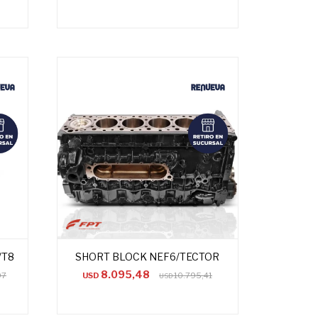
/T8
SHORT BLOCK NEF6/TECTOR
8.095,48
97
USD
10.795,41
USD