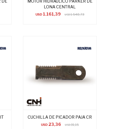
 DE
MOTOR HIDRÁULICO PARKER DE
LONA CENTRAL
1.161,39
USD
1.548,73
USD
IT
CUCHILLA DE PICADOR PAJA CR
23,36
USD
31,15
USD