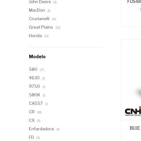
FUSIB
John Deere
(2)
MacDon
(6)
Crucianelli
(10)
Great Plains
(23)
Honda
(12)
Modelo
580
(17)
4630
(1)
9750
(1)
580K
(1)
CA557
(1)
CR
(18)
CX
(5)
BUJE
Enfardadora
(3)
FD
(5)