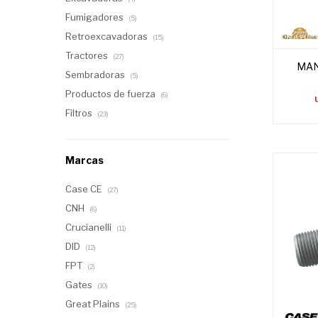
Fumigadores
(5)
Retroexcavadoras
(15)
Tractores
(27)
MAN
Sembradoras
(5)
Productos de fuerza
(6)
Filtros
(23)
Marcas
Case CE
(27)
CNH
(6)
Crucianelli
(11)
DID
(12)
FPT
(2)
Gates
(10)
Great Plains
(25)