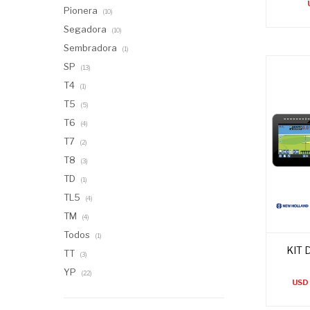
Pionera
(10)
Segadora
(10)
Sembradora
(1)
SP
(13)
T4
(1)
T5
(5)
T6
(4)
T7
(2)
T8
(3)
TD
(1)
TL5
(4)
TM
(4)
Todos
(1)
KIT 
TT
(3)
YP
(22)
USD