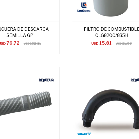
GUERA DE DESCARGA
FILTRO DE COMBUSTIBL
SEMILLA GP
CLG820C/835H
76,72
15,81
USD
102,31
USD
21,08
USD
USD