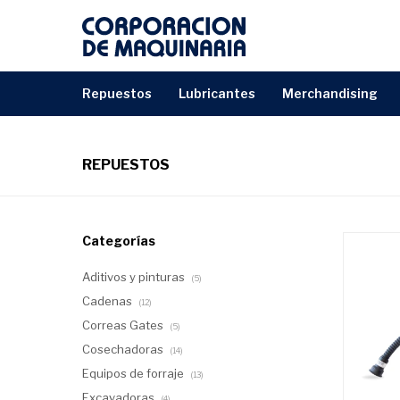
repuestos
lubricantes
merchandising
REPUESTOS
Categorías
Aditivos y pinturas
(5)
Cadenas
(12)
Correas Gates
(5)
Cosechadoras
(14)
Equipos de forraje
(13)
Excavadoras
(4)