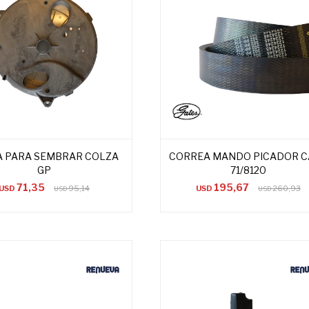
A PARA SEMBRAR COLZA
CORREA MANDO PICADOR C
GP
71/8120
71,35
195,67
USD
95,14
USD
260,93
USD
USD