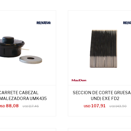
CARRETE CABEZAL
SECCION DE CORTE GRUESA 
MALEZADORA UMK435
UND) EXE FD2
88,08
107,91
USD
117,46
USD
143,90
USD
USD