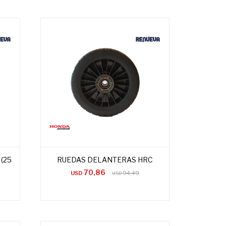
(25
RUEDAS DELANTERAS HRC
70,86
USD
94,49
USD