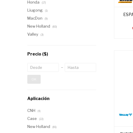
Honda
(17)
Liugong
(1)
ESP
MacDon
(9)
New Holland
(83)
Valley
(3)
Precio
($)
OK
Aplicación
CNH
(4)
Case
(22)
New Holland
(81)