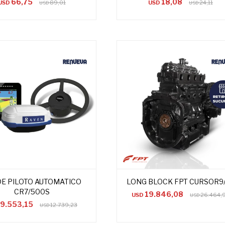
66,75
18,08
USD
89,01
USD
24,11
USD
USD
DE PILOTO AUTOMATICO
LONG BLOCK FPT CURSOR9
CR7/500S
19.846,08
USD
26.464,
USD
9.553,15
12.739,23
USD