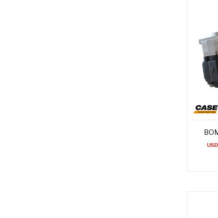
BOM
US