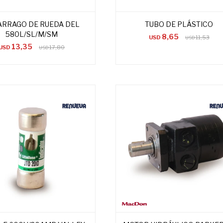
ARRAGO DE RUEDA DEL
TUBO DE PLÁSTICO
580L/SL/M/SM
8,65
USD
11,53
USD
13,35
USD
17,80
USD