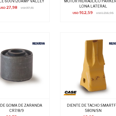
LE 600V/20AMP VALLEY
MOTOR HIDRÁULICO PARKER
LONA LATERAL
27,98
USD
37,31
USD
912,59
USD
1.216,95
USD
 DE GOMA DE ZARANDA
DIENTE DE TACHO SMARTF
CR7/8/9
580N/SN