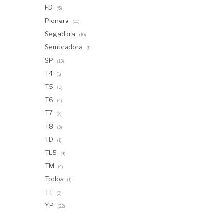
FD
(5)
Pionera
(10)
Segadora
(10)
Sembradora
(1)
SP
(13)
T4
(1)
T5
(5)
T6
(4)
T7
(2)
T8
(3)
TD
(1)
TL5
(4)
TM
(4)
Todos
(1)
TT
(3)
YP
(22)