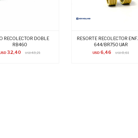
O RECOLECTOR DOBLE
RESORTE RECOLECTOR ENF.
RB460
644/BR750 UAR
32,40
6,46
USD
43,21
USD
8,61
USD
USD