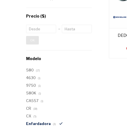
Precio
($)
DED
OK
Modelo
580
(17)
4630
(1)
9750
(1)
580K
(1)
CA557
(1)
CR
(18)
CX
(5)
Enfardadora
(3)