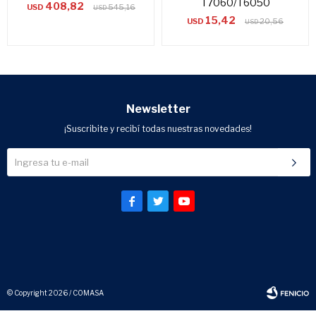
T7060/T6050
408,82
USD
545,16
USD
15,42
USD
20,56
USD
Newsletter
¡Suscribite y recibí todas nuestras novedades!



© Copyright 2026 / COMASA