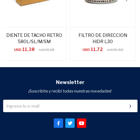
DIENTE DE TACHO RETRO
FILTRO DE DIRECCION
580L/SL/M/SM
HIDR L30
11,38
11,72
USD
15,18
USD
15,63
USD
USD
Newsletter
¡Suscribite y recibí todas nuestras novedades!


