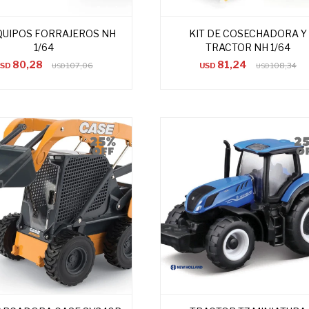
EQUIPOS FORRAJEROS NH
KIT DE COSECHADORA Y
1/64
TRACTOR NH 1/64
80,28
81,24
USD
107,06
USD
108,34
USD
USD