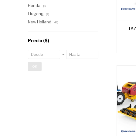
Honda
(8)
Liugong
(4)
New Holland
(48)
TAZ
Precio
($)
OK