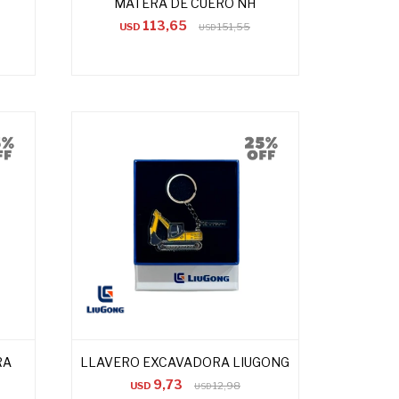
MATERA DE CUERO NH
113,65
USD
151,55
USD
RA
LLAVERO EXCAVADORA LIUGONG
9,73
USD
12,98
USD