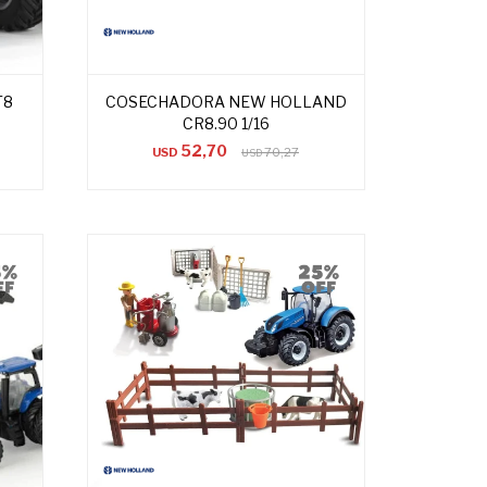
T8
COSECHADORA NEW HOLLAND
CR8.90 1/16
52,70
USD
70,27
USD