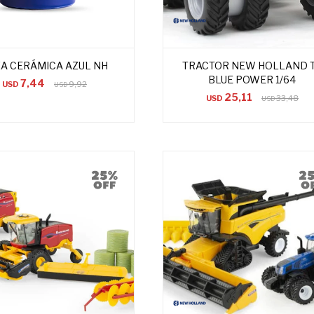
A CERÁMICA AZUL NH
TRACTOR NEW HOLLAND 
BLUE POWER 1/64
7,44
USD
9,92
USD
25,11
USD
33,48
USD