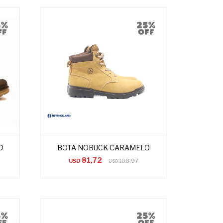
D
BOTA NOBUCK CARAMELO
81,72
USD
108,97
USD