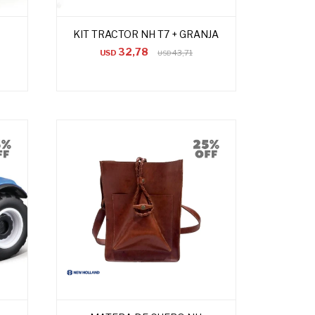
KIT TRACTOR NH T7 + GRANJA
32,78
USD
43,71
USD