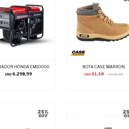
RADOR HONDA EM10000
BOTA CASE MARRON
6.298,99
61,48
USD
USD
81,98
USD