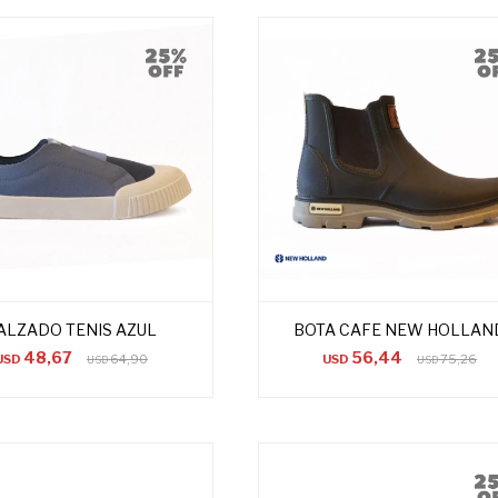
ALZADO TENIS AZUL
BOTA CAFE NEW HOLLAN
48,67
56,44
USD
64,90
USD
75,26
USD
USD