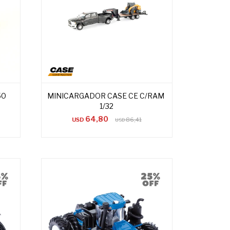
50
MINICARGADOR CASE CE C/RAM
1/32
64,80
USD
86,41
USD