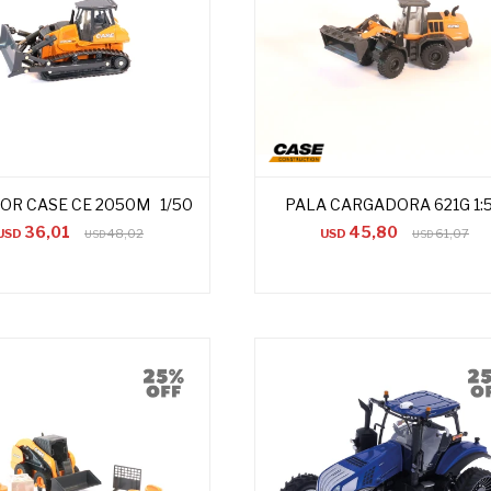
OR CASE CE 2050M 1/50
PALA CARGADORA 621G 1:
36,01
45,80
USD
48,02
USD
61,07
USD
USD