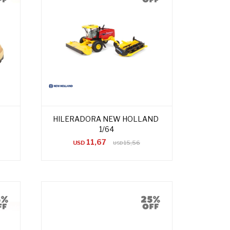
HILERADORA NEW HOLLAND
1/64
11,67
USD
15,56
USD