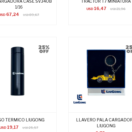
ARGADORA CASE SV340B
TRACTOR T7 MINIATURA
1/16
16,47
USD
21,96
USD
67,24
USD
89,67
USD
SO TERMICO LIUGONG
LLAVERO PALA CARGADO
LIUGONG
19,17
USD
25,57
USD