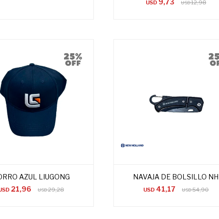
9,73
USD
12,98
USD
ORRO AZUL LIUGONG
NAVAJA DE BOLSILLO NH
21,96
41,17
USD
29,28
USD
54,90
USD
USD