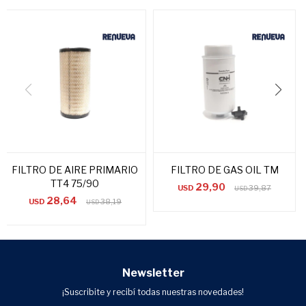
FILTRO DE AIRE PRIMARIO
FILTRO DE GAS OIL TM
TT4 75/90
29,90
USD
39,87
USD
28,64
USD
38,19
USD
Newsletter
¡Suscribite y recibí todas nuestras novedades!