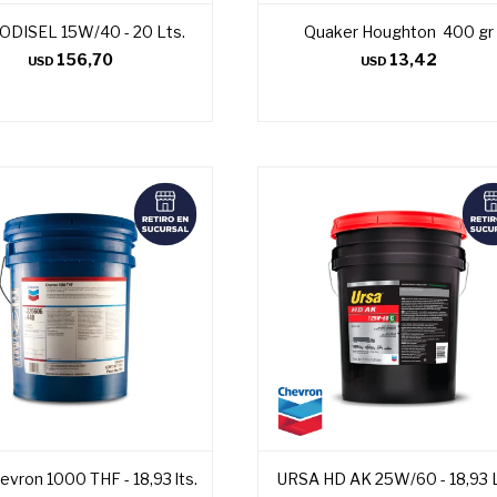
DISEL 15W/40 - 20 Lts.
Quaker Houghton 400 gr
156,70
13,42
USD
USD
vron 1000 THF - 18,93 lts.
URSA HD AK 25W/60 - 18,93 L