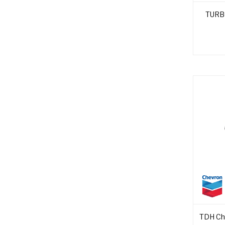
TURBO
TDH Che