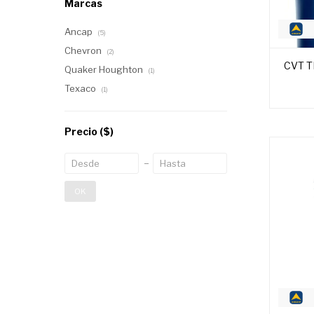
Marcas
Ancap
(5)
Chevron
(2)
CVT T
Quaker Houghton
(1)
Texaco
(1)
Precio
($)
OK