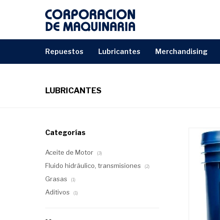
repuestos
lubricantes
merchandising
LUBRICANTES
Categorías
Aceite de Motor
(3)
Fluido hidráulico, transmisiones
(2)
Grasas
(1)
Aditivos
(1)